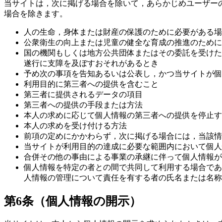
当サイトは，次に掲げる場合を除いて，あらかじめユーザー
場合を除きます。
人の生命，身体または財産の保護のために必要がある場
公衆衛生の向上または児童の健全な育成の推進のために
国の機関もしくは地方公共団体またはその委託を受けた
遂行に支障を及ぼすおそれがあるとき
予め次の事項を告知あるいは公表し，かつ当サイトが個
利用目的に第三者への提供を含むこと
第三者に提供されるデータの項目
第三者への提供の手段または方法
本人の求めに応じて個人情報の第三者への提供を停止す
本人の求めを受け付ける方法
前項の定めにかかわらず，次に掲げる場合には，当該情
当サイトが利用目的の達成に必要な範囲内において個人
合併その他の事由による事業の承継に伴って個人情報が
個人情報を特定の者との間で共同して利用する場合であ
人情報の管理について責任を有する者の氏名または名称
第6条（個人情報の開示）